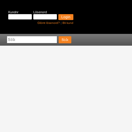
Kundnr
Lösenord
Glömt lösenord?
|
Bli kund