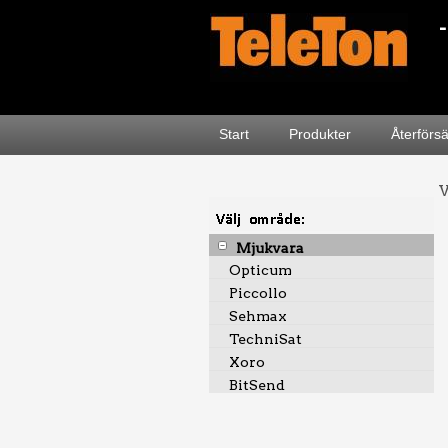
Start
Produkter
Återförs
V
Mjukvara
Opticum
Piccollo
Sehmax
TechniSat
Xoro
BitSend