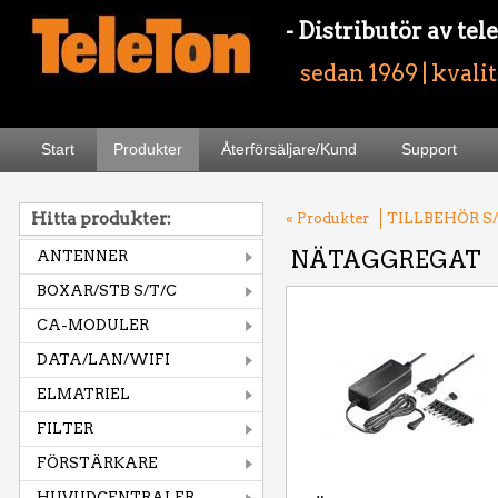
- Distributör av t
sedan 1969 | kvali
Start
Produkter
Återförsäljare/Kund
Support
Hitta produkter:
« Produkter
TILLBEHÖR S/
NÄTAGGREGAT
ANTENNER
BOXAR/STB S/T/C
CA-MODULER
DATA/LAN/WIFI
ELMATRIEL
FILTER
FÖRSTÄRKARE
HUVUDCENTRALER