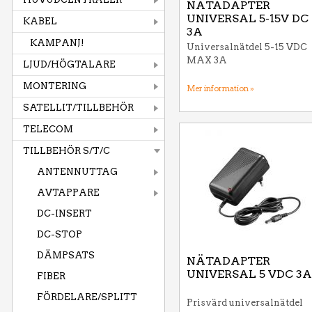
NÄTADAPTER
UNIVERSAL 5-15V DC
KABEL
3A
KAMPANJ!
Universalnätdel 5-15 VDC
MAX 3A
LJUD/HÖGTALARE
MONTERING
Mer information »
SATELLIT/TILLBEHÖR
TELECOM
TILLBEHÖR S/T/C
ANTENNUTTAG
AVTAPPARE
DC-INSERT
DC-STOP
DÄMPSATS
NÄTADAPTER
UNIVERSAL 5 VDC 3A
FIBER
FÖRDELARE/SPLITT
Prisvärd universalnätdel