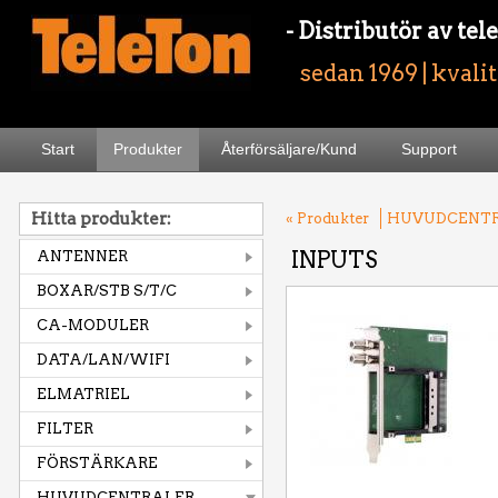
- Distributör av t
sedan 1969 | kvali
Start
Produkter
Återförsäljare/Kund
Support
Hitta produkter:
« Produkter
HUVUDCENT
INPUTS
ANTENNER
BOXAR/STB S/T/C
CA-MODULER
DATA/LAN/WIFI
ELMATRIEL
FILTER
FÖRSTÄRKARE
HUVUDCENTRALER