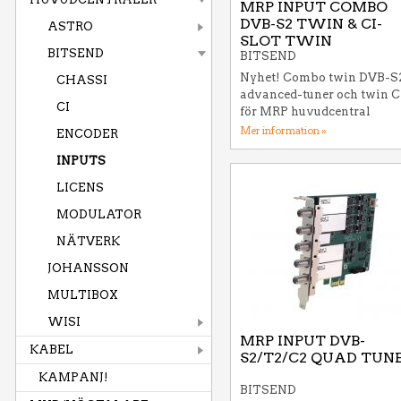
MRP INPUT COMBO
DVB-S2 TWIN & CI-
ASTRO
SLOT TWIN
BITSEND
BITSEND
Nyhet! Combo twin DVB-S
CHASSI
advanced-tuner och twin C
CI
för MRP huvudcentral
Mer information »
ENCODER
INPUTS
LICENS
MODULATOR
NÄTVERK
JOHANSSON
MULTIBOX
WISI
MRP INPUT DVB-
KABEL
S2/T2/C2 QUAD TUN
KAMPANJ!
BITSEND