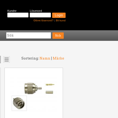
Kundnr
Lösenord
Glömt lösenord?
|
Bli kund
Sortering:
Namn
|
Märke