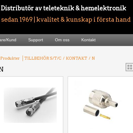
- Distributör av teleteknik & hemelektronik
sedan 1969 | kvalitet & kunskap i första hand
jare/Kund
Support
Om oss
Kontakt
 Produkter
TILLBEHÖR S/T/C
/
KONTAKT
/
N
N