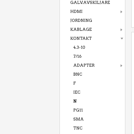
GALV.AVSKILJARE
HDMI
JORDNING
KABLAGE
KONTAKT
4.3-10
7/16
ADAPTER
BNC
F
IEC
N
PG11
SMA
TNC