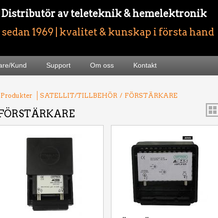
- Distributör av teleteknik & hemelektronik
sedan 1969 | kvalitet & kunskap i första hand
jare/Kund
Support
Om oss
Kontakt
 Produkter
SATELLIT/TILLBEHÖR
/
FÖRSTÄRKARE
FÖRSTÄRKARE