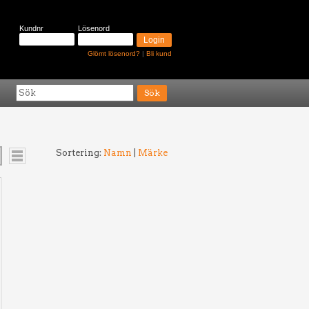
Kundnr
Lösenord
Glömt lösenord?
|
Bli kund
Sortering:
Namn
|
Märke