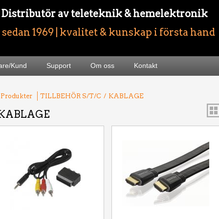
- Distributör av teleteknik & hemelektronik
sedan 1969 | kvalitet & kunskap i första hand
jare/Kund
Support
Om oss
Kontakt
 Produkter
TILLBEHÖR S/T/C
/
KABLAGE
KABLAGE