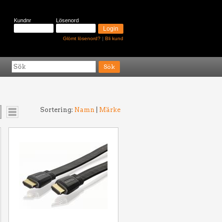
Kundnr
Lösenord
Glömt lösenord?
|
Bli kund
Sortering:
Namn
|
Märke