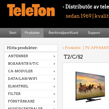
- Distributör av t
sedan 1969 | kvali
Start
Produkter
Återförsäljare/Kund
Support
Hitta produkter:
« Produkter
TV-APPARAT
T2/C/S2
ANTENNER
BOXAR/STB S/T/C
CA-MODULER
DATA/LAN/WIFI
ELMATRIEL
FILTER
FÖRSTÄRKARE
HUVUDCENTRALER