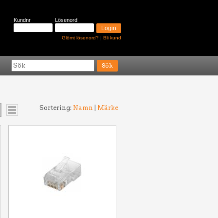
Kundnr
Lösenord
Glömt lösenord?
|
Bli kund
Sortering:
Namn
|
Märke