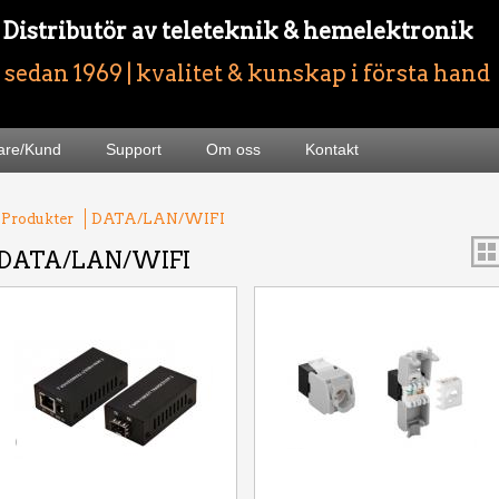
- Distributör av teleteknik & hemelektronik
sedan 1969 | kvalitet & kunskap i första hand
jare/Kund
Support
Om oss
Kontakt
 Produkter
DATA/LAN/WIFI
DATA/LAN/WIFI