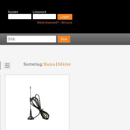
Kundnr
Lösenord
Glömt lösenord?
|
Bli kund
Sortering:
Namn
|
Märke