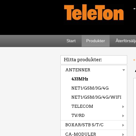
Start
Produkter
Återförsäl
Hitta produkter:
«
ANTENNER
433MHz
NET1/GSM/3G/4G
NET1/GSM/3G/4G/WIFI
TELECOM
TV/RD
BOXAR/STB S/T/C
CA-MODULER