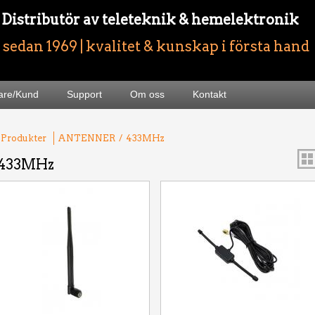
- Distributör av teleteknik & hemelektronik
sedan 1969 | kvalitet & kunskap i första hand
jare/Kund
Support
Om oss
Kontakt
 Produkter
ANTENNER
/
433MHz
433MHz