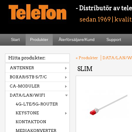
- Distributör av t
sedan 1969 | kvali
Start
Produkter
Återförsäljare/Kund
Support
Hitta produkter:
« Produkter
DATA/LAN/W
SLIM
ANTENNER
BOXAR/STB S/T/C
CA-MODULER
DATA/LAN/WIFI
4G-LTE/5G-ROUTER
KEYSTONE
KONTAKTDON
MEDIAKONVERTER