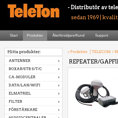
- Distributör av t
sedan 1969 | kvali
Start
Produkter
Återförsäljare/Kund
Support
Hitta produkter:
« Produkter
TELECOM
/
R
REPEATER/GAPFI
ANTENNER
BOXAR/STB S/T/C
CA-MODULER
DATA/LAN/WIFI
ELMATRIEL
FILTER
FÖRSTÄRKARE
HUVUDCENTRALER