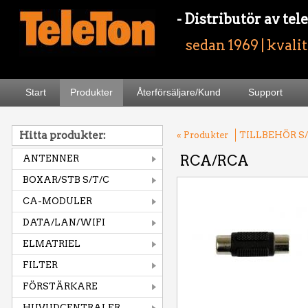
- Distributör av t
sedan 1969 | kvali
Start
Produkter
Återförsäljare/Kund
Support
Hitta produkter:
« Produkter
TILLBEHÖR S/
RCA/RCA
ANTENNER
BOXAR/STB S/T/C
CA-MODULER
DATA/LAN/WIFI
ELMATRIEL
FILTER
FÖRSTÄRKARE
HUVUDCENTRALER