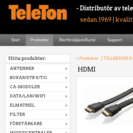
- Distributör av t
sedan 1969 | kvali
Start
Produkter
Återförsäljare/Kund
Support
Hitta produkter:
« Produkter
TILLBEHÖR S/
HDMI
ANTENNER
BOXAR/STB S/T/C
CA-MODULER
DATA/LAN/WIFI
ELMATRIEL
FILTER
FÖRSTÄRKARE
HUVUDCENTRALER