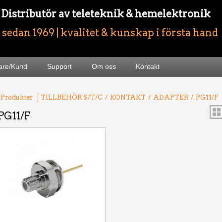
- Distributör av teleteknik & hemelektronik
sedan 1969 | kvalitet & kunskap i första hand
jare/Kund
Support
Om oss
Kontakt
 Produkter
TILLBEHÖR S/T/C
/
KONTAKT
/
ADAPTER
/
PG11/F
PG11/F