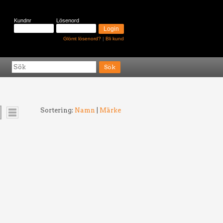
Kundnr
Lösenord
Glömt lösenord?
|
Bli kund
Sortering:
Namn
|
Märke