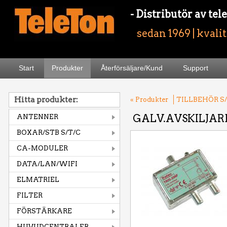
- Distributör av t
sedan 1969 | kvali
Start
Produkter
Återförsäljare/Kund
Support
Hitta produkter:
« Produkter
TILLBEHÖR S/
GALV.AVSKILJAR
ANTENNER
BOXAR/STB S/T/C
CA-MODULER
DATA/LAN/WIFI
ELMATRIEL
FILTER
FÖRSTÄRKARE
HUVUDCENTRALER