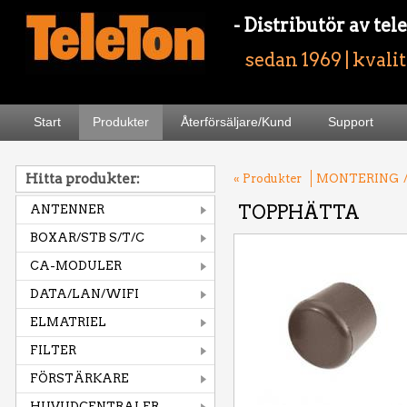
- Distributör av t
sedan 1969 | kvali
Start
Produkter
Återförsäljare/Kund
Support
Hitta produkter:
« Produkter
MONTERING
TOPPHÄTTA
ANTENNER
BOXAR/STB S/T/C
CA-MODULER
DATA/LAN/WIFI
ELMATRIEL
FILTER
FÖRSTÄRKARE
HUVUDCENTRALER