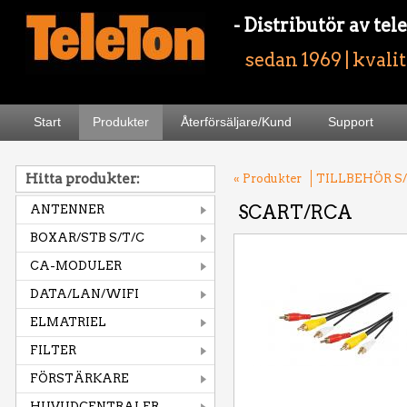
- Distributör av t
sedan 1969 | kvali
Start
Produkter
Återförsäljare/Kund
Support
Hitta produkter:
« Produkter
TILLBEHÖR S/
SCART/RCA
ANTENNER
BOXAR/STB S/T/C
CA-MODULER
DATA/LAN/WIFI
ELMATRIEL
FILTER
FÖRSTÄRKARE
HUVUDCENTRALER