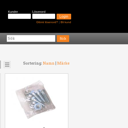
Kundnr
Lösenord
Glömt lösenord?
|
Bli kund
Sortering:
Namn
|
Märke