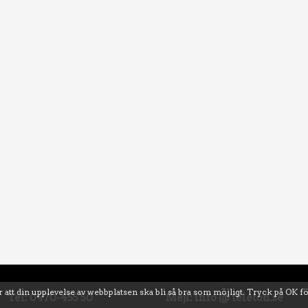
 att din upplevelse av webbplatsen ska bli så bra som möjligt. Tryck på OK f
Tel: 0470-455 50
Mejl: info @ teleton.se