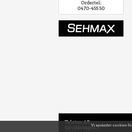
Ordertel:
0470-455 50
Teleton AB
Vi använder cookies för
Sjöuddevägen 3