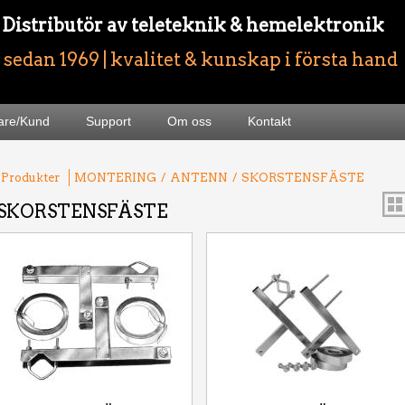
- Distributör av teleteknik & hemelektronik
sedan 1969 | kvalitet & kunskap i första hand
jare/Kund
Support
Om oss
Kontakt
 Produkter
MONTERING
/
ANTENN
/
SKORSTENSFÄSTE
SKORSTENSFÄSTE