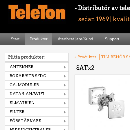
- Distributör av t
sedan 1969 | kvali
Start
Produkter
Återförsäljare/Kund
Support
Hitta produkter:
« Produkter
TILLBEHÖR S/
SATx2
ANTENNER
BOXAR/STB S/T/C
CA-MODULER
DATA/LAN/WIFI
ELMATRIEL
FILTER
FÖRSTÄRKARE
HUVUDCENTRALER