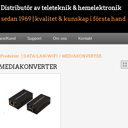
- Distributör av teleteknik & hemelektronik
sedan 1969 | kvalitet & kunskap i första hand
jare/Kund
Support
Om oss
Kontakt
 Produkter
DATA/LAN/WIFI
/
MEDIAKONVERTER
MEDIAKONVERTER