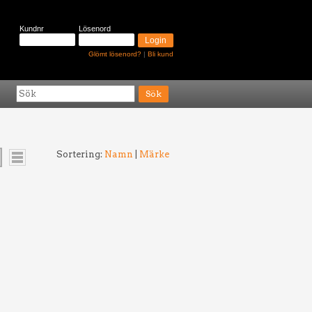
Kundnr
Lösenord
Glömt lösenord?
|
Bli kund
Sortering:
Namn
|
Märke