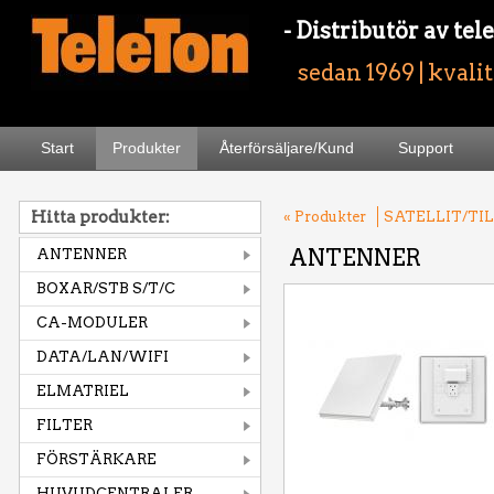
- Distributör av t
sedan 1969 | kvali
Start
Produkter
Återförsäljare/Kund
Support
Hitta produkter:
« Produkter
SATELLIT/TI
ANTENNER
ANTENNER
BOXAR/STB S/T/C
CA-MODULER
DATA/LAN/WIFI
ELMATRIEL
FILTER
FÖRSTÄRKARE
HUVUDCENTRALER