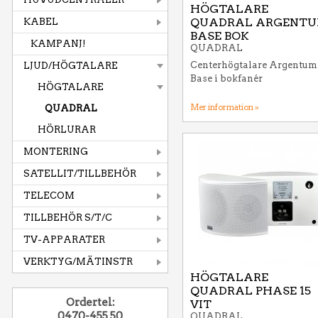
HÖGTALARE
QUADRAL ARGENT
KABEL
BASE BOK
KAMPANJ!
QUADRAL
Centerhögtalare Argentum
LJUD/HÖGTALARE
Base i bokfanér
HÖGTALARE
Mer information »
QUADRAL
HÖRLURAR
MONTERING
SATELLIT/TILLBEHÖR
TELECOM
TILLBEHÖR S/T/C
TV-APPARATER
VERKTYG/MÄTINSTR
HÖGTALARE
QUADRAL PHASE 15
Ordertel:
VIT
0470-455 50
QUADRAL