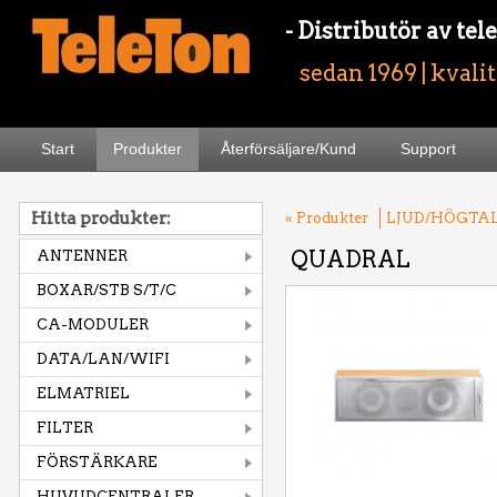
- Distributör av t
sedan 1969 | kvali
Start
Produkter
Återförsäljare/Kund
Support
Hitta produkter:
« Produkter
LJUD/HÖGTA
QUADRAL
ANTENNER
BOXAR/STB S/T/C
CA-MODULER
DATA/LAN/WIFI
ELMATRIEL
FILTER
FÖRSTÄRKARE
HUVUDCENTRALER