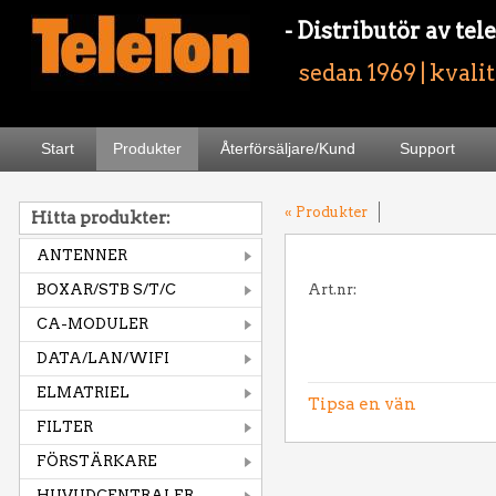
- Distributör av t
sedan 1969 | kvali
Start
Produkter
Återförsäljare/Kund
Support
« Produkter
Hitta produkter:
ANTENNER
BOXAR/STB S/T/C
Art.nr:
CA-MODULER
DATA/LAN/WIFI
ELMATRIEL
Tipsa en vän
FILTER
FÖRSTÄRKARE
HUVUDCENTRALER