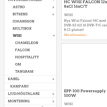
HC WISI FALCON 12x
8xCI 16xC/T
ASTRO
BITSEND
WISI
Nya Wisi Falcon! HC med 
JOHANSSON
DVB-S2 till 16 DVB-T/C sa
MULTIBOX
8 CI-platser!
Mer information »
WISI
CHAMELEON
FALCON
HOSPITALITY
OM
TANGRAM
KABEL
KAMPANJ!
EPP-100 Powersupply
LJUD/HÖGTALARE
100W
MONTERING
WISI