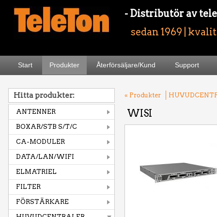
- Distributör av t
sedan 1969 | kvali
Start
Produkter
Återförsäljare/Kund
Support
Hitta produkter:
« Produkter
HUVUDCENT
WISI
ANTENNER
BOXAR/STB S/T/C
CA-MODULER
DATA/LAN/WIFI
ELMATRIEL
FILTER
FÖRSTÄRKARE
HUVUDCENTRALER