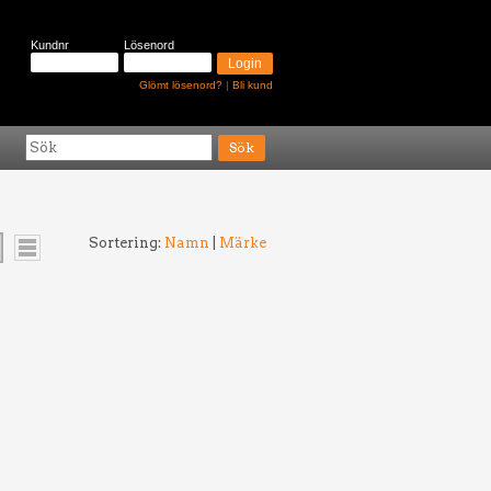
Kundnr
Lösenord
Glömt lösenord?
|
Bli kund
Sortering:
Namn
|
Märke