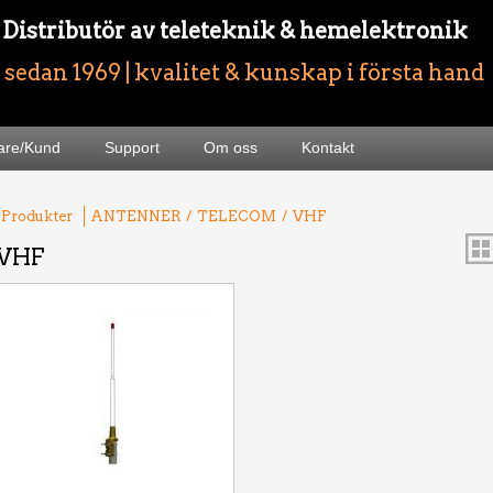
- Distributör av teleteknik & hemelektronik
sedan 1969 | kvalitet & kunskap i första hand
jare/Kund
Support
Om oss
Kontakt
 Produkter
ANTENNER
/
TELECOM
/
VHF
VHF