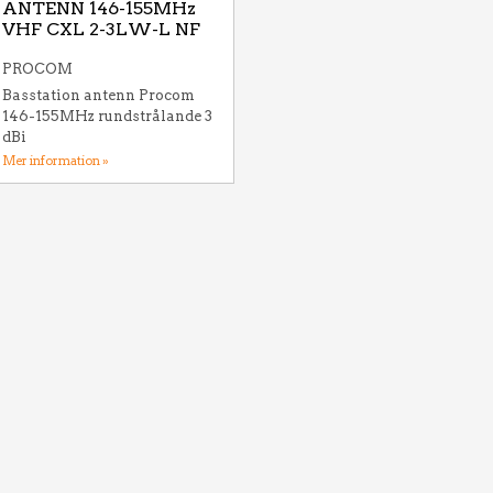
ANTENN 146-155MHz
VHF CXL 2-3LW-L NF
PROCOM
Basstation antenn Procom
146-155MHz rundstrålande 3
dBi
Mer information »