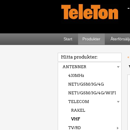
Start
Produkter
Återförsäl
Hitta produkter:
«
ANTENNER
433MHz
NET1/GSM/3G/4G
NET1/GSM/3G/4G/WIFI
TELECOM
RAKEL
VHF
TV/RD