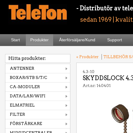
- Distributör av t
sedan 1969 | kvali
Start
Produkter
Återförsäljare/Kund
Support
« Produkter
TILLBEHÖR S/
Hitta produkter:
ANTENNER
4.3-10
SKYDDSLOCK 4.
BOXAR/STB S/T/C
Art.nr: 140401
CA-MODULER
DATA/LAN/WIFI
ELMATRIEL
FILTER
FÖRSTÄRKARE
HUVUDCENTRALER