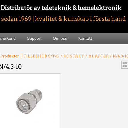
- Distributör av teleteknik & hemelektronik
sedan 1969 | kvalitet & kunskap i första hand
jare/Kund
Support
Om oss
Kontakt
 Produkter
TILLBEHÖR S/T/C
/
KONTAKT
/
ADAPTER
/
N/4.3-1
N/4.3-10