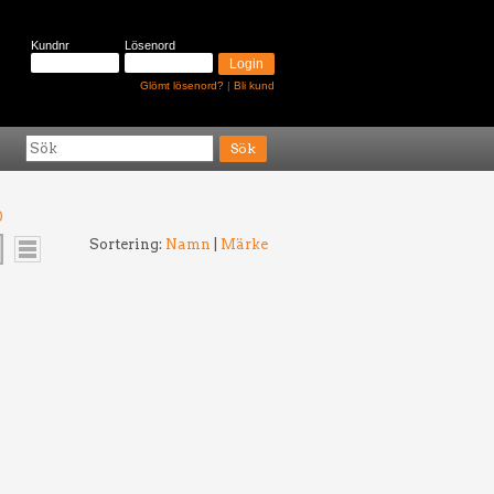
Kundnr
Lösenord
Glömt lösenord?
|
Bli kund
0
Sortering:
Namn
|
Märke