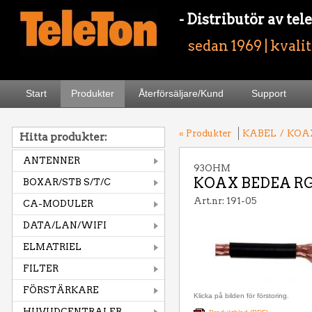
- Distributör av t
sedan 1969 | kvali
Start
Produkter
Återförsäljare/Kund
Support
« Produkter
KABEL
/
KOA
Hitta produkter:
ANTENNER
93OHM
KOAX BEDEA RG
BOXAR/STB S/T/C
Art.nr: 191-05
CA-MODULER
DATA/LAN/WIFI
ELMATRIEL
FILTER
FÖRSTÄRKARE
Klicka på bilden för förstoring.
HUVUDCENTRALER