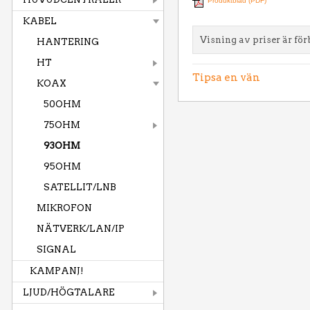
Produktblad (PDF)
KABEL
Visning av priser är för
HANTERING
HT
Tipsa en vän
KOAX
50OHM
75OHM
93OHM
95OHM
SATELLIT/LNB
MIKROFON
NÄTVERK/LAN/IP
SIGNAL
KAMPANJ!
LJUD/HÖGTALARE