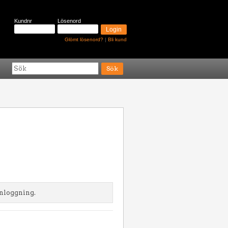
Kundnr
Lösenord
Glömt lösenord?
|
Bli kund
inloggning.