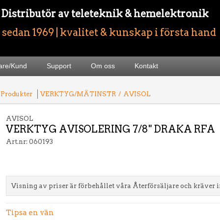
- Distributör av teleteknik & hemelektronik
sedan 1969 | kvalitet & kunskap i första hand
jare/Kund
Support
Om oss
Kontakt
 Produkter
VERKTYG/MÄTINSTR
/
AVISOL
AVISOL
VERKTYG AVISOLERING 7/8" DRAKA RFA
Art.nr: 060193
Visning av priser är förbehållet våra Återförsäljare och kräver 
Tipsa en vän