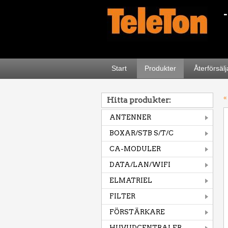
Start
Produkter
Återförsäl
«
Hitta produkter:
ANTENNER
BOXAR/STB S/T/C
CA-MODULER
DATA/LAN/WIFI
ELMATRIEL
FILTER
FÖRSTÄRKARE
HUVUDCENTRALER