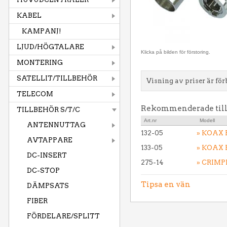
KABEL
KAMPANJ!
LJUD/HÖGTALARE
Klicka på bilden för förstoring.
MONTERING
SATELLIT/TILLBEHÖR
Visning av priser är för
TELECOM
Rekommenderade til
TILLBEHÖR S/T/C
Art.nr
Modell
ANTENNUTTAG
132-05
» KOAX 
AVTAPPARE
133-05
» KOAX 
DC-INSERT
275-14
» CRIMP
DC-STOP
Tipsa en vän
DÄMPSATS
FIBER
FÖRDELARE/SPLITT