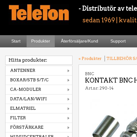
- Distributör av t
sedan 1969 | kvali
Start
Produkter
Återförsäljare/Kund
Support
« Produkter
TILLBEHÖR S/
Hitta produkter:
ANTENNER
BNC
KONTAKT BNC H
BOXAR/STB S/T/C
Art.nr: 290-14
CA-MODULER
DATA/LAN/WIFI
ELMATRIEL
FILTER
FÖRSTÄRKARE
HUVUDCENTRALER