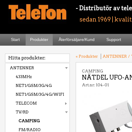
- Distributör av t
sedan 1969 | kvali
Start
Produkter
Återförsäljare/Kund
Support
« Produkter
ANTENNER
/
Hitta produkter:
ANTENNER
CAMPING
NÄTDEL UFO-AN
433MHz
Art.nr: 104-01
NET1/GSM/3G/4G
NET1/GSM/3G/4G/WIFI
TELECOM
TV/RD
CAMPING
FM/RADIO