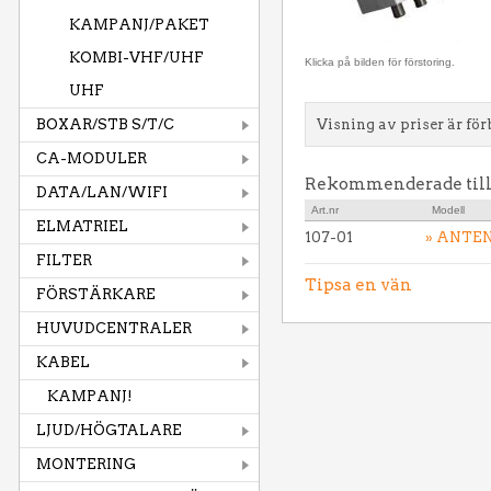
KAMPANJ/PAKET
KOMBI-VHF/UHF
Klicka på bilden för förstoring.
UHF
BOXAR/STB S/T/C
Visning av priser är för
CA-MODULER
Rekommenderade til
DATA/LAN/WIFI
Art.nr
Modell
ELMATRIEL
107-01
» ANTE
FILTER
Tipsa en vän
FÖRSTÄRKARE
HUVUDCENTRALER
KABEL
KAMPANJ!
LJUD/HÖGTALARE
MONTERING