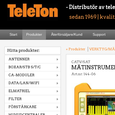
- Distributör av t
sedan 1969 | kvali
Start
Produkter
Återförsäljare/Kund
Support
« Produkter
VERKTYG/MÄ
Hitta produkter:
ANTENNER
CATV/SAT
MÄTINSTRUMEN
BOXAR/STB S/T/C
Art.nr: 144-06
CA-MODULER
DATA/LAN/WIFI
ELMATRIEL
FILTER
FÖRSTÄRKARE
HUVUDCENTRALER