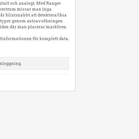
italt och analogt. Med Ranger
spectrum missar man inga
går blixtsnabbt att detektera/låsa
altyper genom autoavsökningen
tiden där man placerar markören.
tinformationen för komplett data.
inloggning.