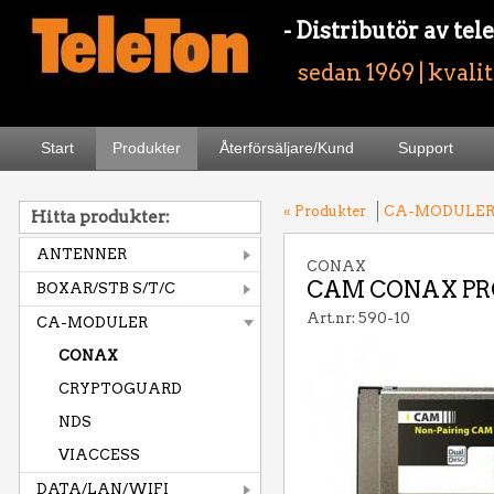
- Distributör av t
sedan 1969 | kvali
Start
Produkter
Återförsäljare/Kund
Support
« Produkter
CA-MODULE
Hitta produkter:
ANTENNER
CONAX
CAM CONAX PRO
BOXAR/STB S/T/C
Art.nr: 590-10
CA-MODULER
CONAX
CRYPTOGUARD
NDS
VIACCESS
DATA/LAN/WIFI