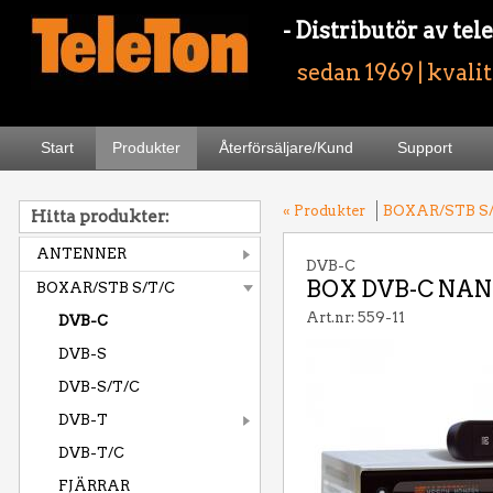
- Distributör av t
sedan 1969 | kvali
Start
Produkter
Återförsäljare/Kund
Support
« Produkter
BOXAR/STB S
Hitta produkter:
ANTENNER
DVB-C
BOX DVB-C NAN
BOXAR/STB S/T/C
Art.nr: 559-11
DVB-C
DVB-S
DVB-S/T/C
DVB-T
DVB-T/C
FJÄRRAR