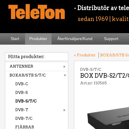
- Distributör av t
sedan 1969 | kvali
Start
Produkter
Återförsäljare/Kund
Support
« Produkter
BOXAR/STB S
Hitta produkter:
ANTENNER
DVB-S/T/C
BOX DVB-S2/T2/
BOXAR/STB S/T/C
Art.nr: 110565
DVB-C
DVB-S
DVB-S/T/C
DVB-T
DVB-T/C
FJÄRRAR