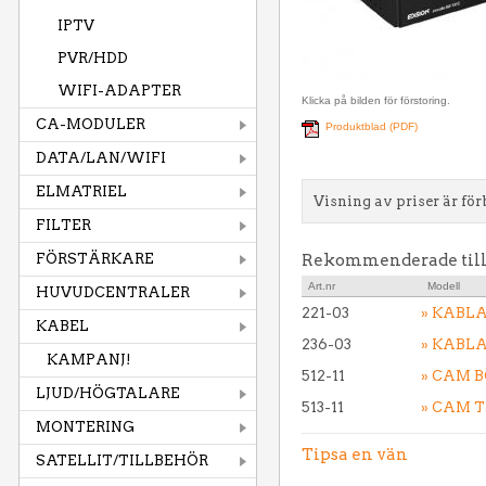
IPTV
PVR/HDD
WIFI-ADAPTER
Klicka på bilden för förstoring.
CA-MODULER
Produktblad (PDF)
DATA/LAN/WIFI
ELMATRIEL
Visning av priser är för
FILTER
FÖRSTÄRKARE
Rekommenderade til
Art.nr
Modell
HUVUDCENTRALER
221-03
» KABL
KABEL
236-03
» KABLA
KAMPANJ!
512-11
» CAM B
LJUD/HÖGTALARE
513-11
» CAM T
MONTERING
Tipsa en vän
SATELLIT/TILLBEHÖR