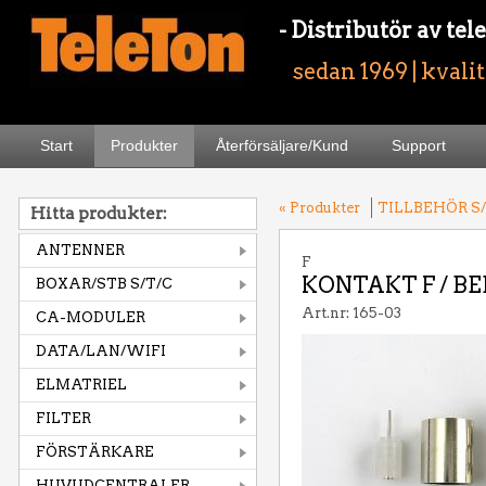
- Distributör av t
sedan 1969 | kvali
Start
Produkter
Återförsäljare/Kund
Support
« Produkter
TILLBEHÖR S/
Hitta produkter:
ANTENNER
F
KONTAKT F / BED
BOXAR/STB S/T/C
Art.nr: 165-03
CA-MODULER
DATA/LAN/WIFI
ELMATRIEL
FILTER
FÖRSTÄRKARE
HUVUDCENTRALER