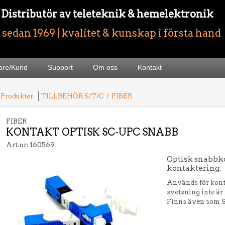
- Distributör av teleteknik & hemelektronik
sedan 1969 | kvalitet & kunskap i första hand
jare/Kund
Support
Om oss
Kontakt
 Produkter
TILLBEHÖR S/T/C
/
FIBER
FIBER
KONTAKT OPTISK SC-UPC SNABB
Art.nr: 160569
Optisk snabbko
kontaktering.
Används för kont
svetsning inte är 
Finns även som 