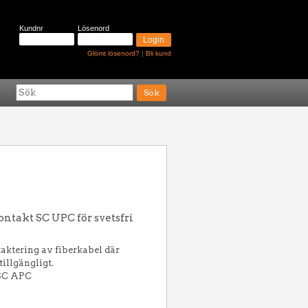
Kundnr
Lösenord
Glömt lösenord?
|
Bli kund
ntakt SC UPC för svetsfri
aktering av fiberkabel där
tillgängligt.
SC APC