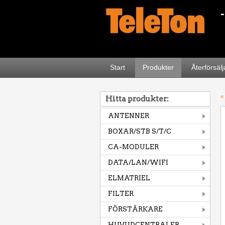
Start
Produkter
Återförsäl
«
Hitta produkter:
ANTENNER
BOXAR/STB S/T/C
CA-MODULER
DATA/LAN/WIFI
ELMATRIEL
FILTER
FÖRSTÄRKARE
HUVUDCENTRALER