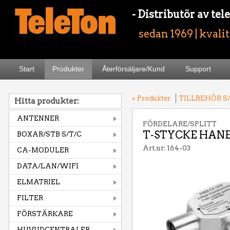
- Distributör av t
sedan 1969 | kvali
Start
Produkter
Återförsäljare/Kund
Support
« Produkter
TILLBEHÖR S/
Hitta produkter:
ANTENNER
FÖRDELARE/SPLITT
T-STYCKE HANE
BOXAR/STB S/T/C
Art.nr: 164-03
CA-MODULER
DATA/LAN/WIFI
ELMATRIEL
FILTER
FÖRSTÄRKARE
HUVUDCENTRALER