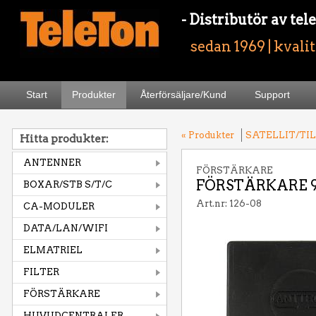
- Distributör av t
sedan 1969 | kvali
Start
Produkter
Återförsäljare/Kund
Support
« Produkter
SATELLIT/TI
Hitta produkter:
ANTENNER
FÖRSTÄRKARE
FÖRSTÄRKARE 95
BOXAR/STB S/T/C
Art.nr: 126-08
CA-MODULER
DATA/LAN/WIFI
ELMATRIEL
FILTER
FÖRSTÄRKARE
HUVUDCENTRALER