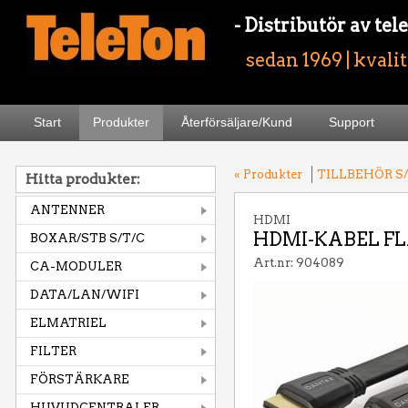
- Distributör av t
sedan 1969 | kvali
Start
Produkter
Återförsäljare/Kund
Support
« Produkter
TILLBEHÖR S/
Hitta produkter:
ANTENNER
HDMI
HDMI-KABEL FL
BOXAR/STB S/T/C
Art.nr: 904089
CA-MODULER
DATA/LAN/WIFI
ELMATRIEL
FILTER
FÖRSTÄRKARE
HUVUDCENTRALER