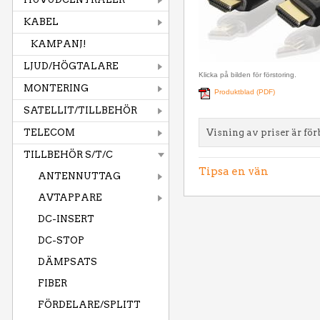
KABEL
KAMPANJ!
LJUD/HÖGTALARE
Klicka på bilden för förstoring.
MONTERING
Produktblad (PDF)
SATELLIT/TILLBEHÖR
TELECOM
Visning av priser är för
TILLBEHÖR S/T/C
Tipsa en vän
ANTENNUTTAG
AVTAPPARE
DC-INSERT
DC-STOP
DÄMPSATS
FIBER
FÖRDELARE/SPLITT