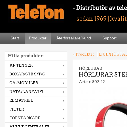
- Distributör av t
sedan 1969 | kvali
Start
Produkter
Återförsäljare/Kund
Support
« Produkter
LJUD/HÖGTA
Hitta produkter:
ANTENNER
HÖRLURAR
HÖRLURAR STE
BOXAR/STB S/T/C
Art.nr: 802-12
CA-MODULER
DATA/LAN/WIFI
ELMATRIEL
FILTER
FÖRSTÄRKARE
HUVUDCENTRALER