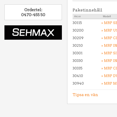
Ordertel:
Paketinnehåll
0470-455 50
Art.nr
Modell
30115
» MRP S
30200
» MRP 
30209
» MRP 
30210
» MRP I
30301
» MRP S
30330
» MRP I
30335
» MRP C
30410
» MRP D
30940
» MRP 
Tipsa en vän