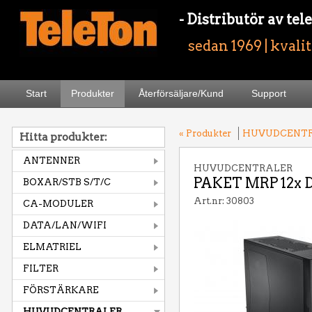
- Distributör av t
sedan 1969 | kvali
Start
Produkter
Återförsäljare/Kund
Support
« Produkter
HUVUDCENT
Hitta produkter:
ANTENNER
HUVUDCENTRALER
PAKET MRP 12x DV
BOXAR/STB S/T/C
Art.nr: 30803
CA-MODULER
DATA/LAN/WIFI
ELMATRIEL
FILTER
FÖRSTÄRKARE
HUVUDCENTRALER