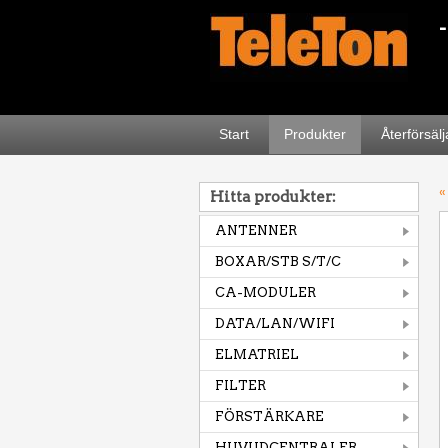
Start
Produkter
Återförsäl
«
Hitta produkter:
ANTENNER
BOXAR/STB S/T/C
CA-MODULER
DATA/LAN/WIFI
ELMATRIEL
FILTER
FÖRSTÄRKARE
HUVUDCENTRALER