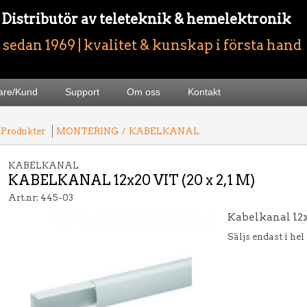
- Distributör av teleteknik & hemelektronik
sedan 1969 | kvalitet & kunskap i första hand
jare/Kund
Support
Om oss
Kontakt
 Produkter
MONTERING
/
KABELKANAL
KABELKANAL
KABELKANAL 12x20 VIT (20 x 2,1 M)
Art.nr: 445-03
Kabelkanal 12
Säljs endast i hel