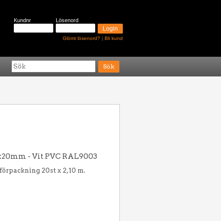
Kundnr
Lösenord
Glömt lösenord?
|
Bli kund
x20mm - Vit PVC RAL9003
 förpackning 20st x 2,10 m.