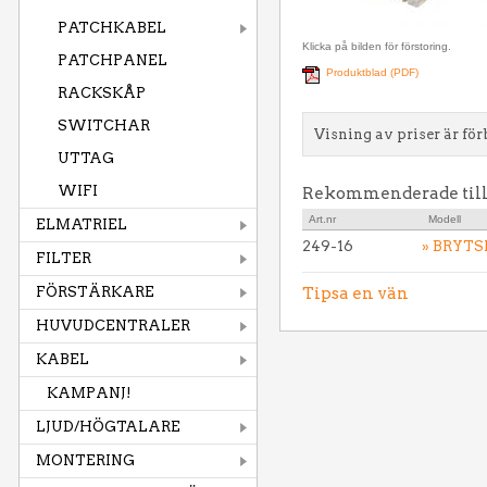
PATCHKABEL
Klicka på bilden för förstoring.
PATCHPANEL
Produktblad (PDF)
RACKSKÅP
SWITCHAR
Visning av priser är för
UTTAG
WIFI
Rekommenderade til
Art.nr
Modell
ELMATRIEL
249-16
» BRYTS
FILTER
FÖRSTÄRKARE
Tipsa en vän
HUVUDCENTRALER
KABEL
KAMPANJ!
LJUD/HÖGTALARE
MONTERING