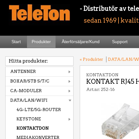
- Distributör av t
sedan 1969 | kvali
Start
Produkter
Återförsäljare/Kund
Support
« Produkter
DATA/LAN/W
Hitta produkter:
ANTENNER
KONTAKTDON
KONTAKT RJ45 
BOXAR/STB S/T/C
Art.nr: 252-16
CA-MODULER
DATA/LAN/WIFI
4G-LTE/5G-ROUTER
KEYSTONE
KONTAKTDON
MEDIAKONVERTER