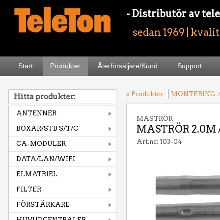
- Distributör av t
sedan 1969 | kvali
Start
Produkter
Återförsäljare/Kund
Support
« Produkter
MONTERING
Hitta produkter:
ANTENNER
MASTRÖR
MASTRÖR 2.0M
BOXAR/STB S/T/C
Art.nr: 103-04
CA-MODULER
DATA/LAN/WIFI
ELMATRIEL
FILTER
FÖRSTÄRKARE
HUVUDCENTRALER