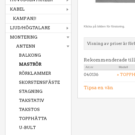
KABEL
KAMPANJ!
Klicka på bilden för förstoring.
LJUD/HÖGTALARE
MONTERING
Visning av priser är för
ANTENN
BALKONG
Rekommenderade til
MASTRÖR
Art.nr
Modell
RÖRKLAMMER
040136
» TOPP
SKORSTENSFÄSTE
Tipsa en vän
STAGNING
TAKSTATIV
TAKSTOS
TOPPHÄTTA
U-BULT