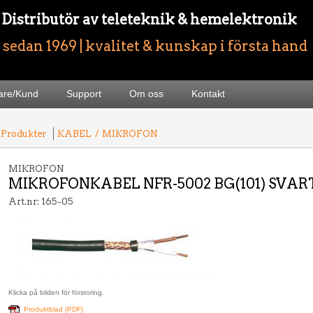
- Distributör av teleteknik & hemelektronik
sedan 1969 | kvalitet & kunskap i första hand
jare/Kund
Support
Om oss
Kontakt
 Produkter
KABEL
/
MIKROFON
MIKROFON
MIKROFONKABEL NFR-5002 BG(101) SVAR
Art.nr: 165-05
Klicka på bilden för förstoring.
Produktblad (PDF)