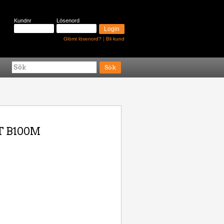
Kundnr
Lösenord
Glömt lösenord?
|
Bli kund
T B100M