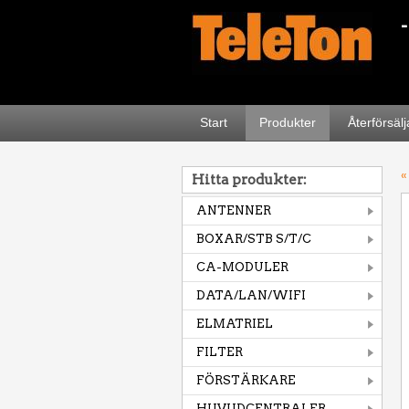
Start
Produkter
Återförsäl
«
Hitta produkter:
ANTENNER
BOXAR/STB S/T/C
CA-MODULER
DATA/LAN/WIFI
ELMATRIEL
FILTER
FÖRSTÄRKARE
HUVUDCENTRALER