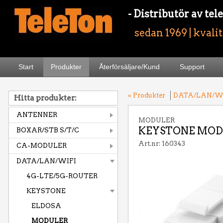
- Distributör av t
sedan 1969 | kvali
Start
Produkter
Återförsäljare/Kund
Support
« Produkter
DATA/LAN/W
Hitta produkter:
ANTENNER
MODULER
KEYSTONE MODU
BOXAR/STB S/T/C
Art.nr: 160343
CA-MODULER
DATA/LAN/WIFI
4G-LTE/5G-ROUTER
KEYSTONE
ELDOSA
MODULER