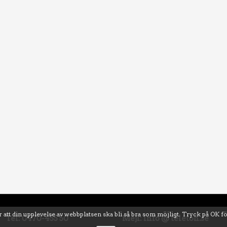
 att din upplevelse av webbplatsen ska bli så bra som möjligt. Tryck på OK f
Tel: 0470-455 50
Mejl: info @ teleton.se