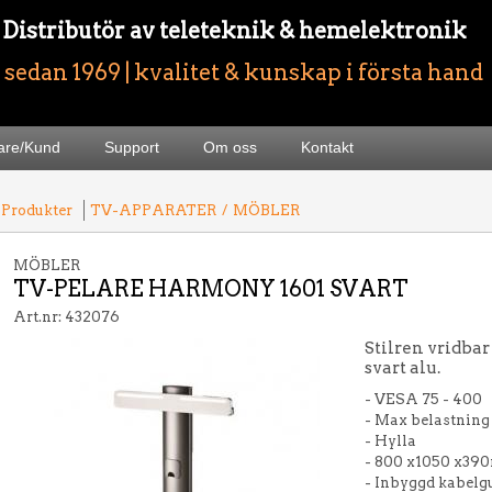
- Distributör av teleteknik & hemelektronik
sedan 1969 | kvalitet & kunskap i första hand
jare/Kund
Support
Om oss
Kontakt
 Produkter
TV-APPARATER
/
MÖBLER
MÖBLER
TV-PELARE HARMONY 1601 SVART
Art.nr: 432076
Stilren vridba
svart alu.
- VESA 75 - 400
- Max belastning
- Hylla
- 800 x1050 x3
- Inbyggd kabelg