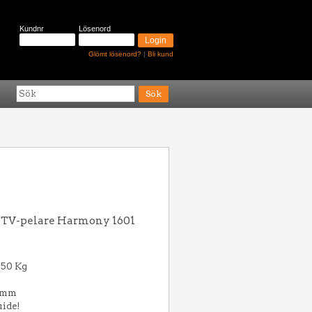
Kundnr
Lösenord
Glömt lösenord?
|
Bli kund
r TV-pelare Harmony 1601
 50 Kg
90mm
uide!