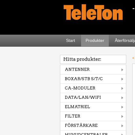
Start
Produkter
Återförsäl
«
Hitta produkter:
ANTENNER
BOXAR/STB S/T/C
CA-MODULER
DATA/LAN/WIFI
ELMATRIEL
FILTER
FÖRSTÄRKARE
HUVUDCENTRALER