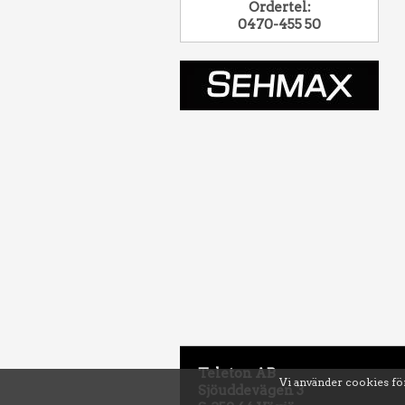
Ordertel:
0470-455 50
Teleton AB
Vi använder cookies för
Sjöuddevägen 3