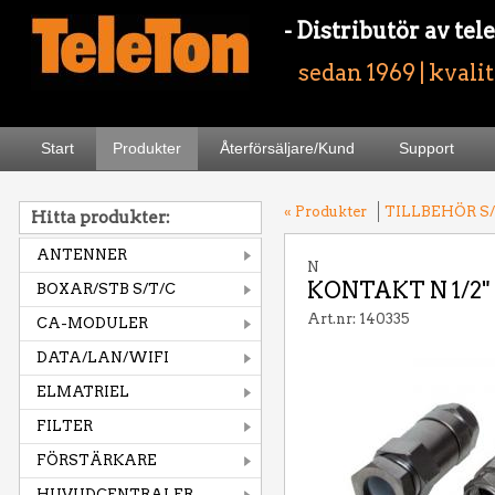
- Distributör av t
sedan 1969 | kvali
Start
Produkter
Återförsäljare/Kund
Support
« Produkter
TILLBEHÖR S/
Hitta produkter:
ANTENNER
N
KONTAKT N 1/2"
BOXAR/STB S/T/C
Art.nr: 140335
CA-MODULER
DATA/LAN/WIFI
ELMATRIEL
FILTER
FÖRSTÄRKARE
HUVUDCENTRALER